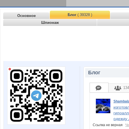
Блог
( 39328 )
Основное
Шпионаж
Блог
13
Shambal
изготов
гипоалл
одежду
Ссылка не верная
Ч