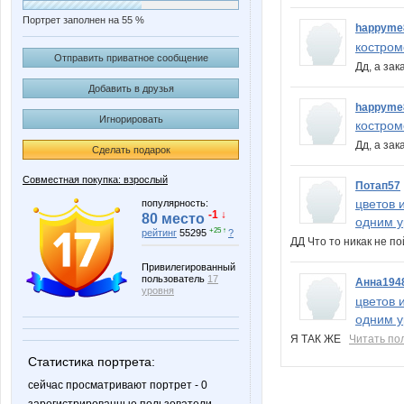
Портрет заполнен на 55 %
happyme
костром
Отправить приватное сообщение
Дд, а за
Добавить в друзья
happyme
Игнорировать
костром
Дд, а за
Сделать подарок
Совместная покупка: взрослый
Потап57
цветов 
популярность:
-1 ↓
80 место
одним у
+25 ↑
рейтинг
55295
?
ДД Что то никак не п
Привилегированный
пользователь
17
Анна194
уровня
цветов 
одним у
Я ТАК ЖЕ
Читать по
Статистика портрета:
сейчас просматривают портрет - 0